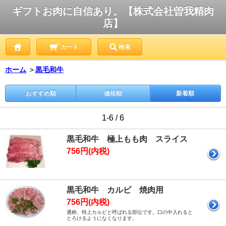
ギフトお肉に自信あり。【株式会社曽我精肉
店】
カート
検索
ホーム
＞
黒毛和牛
おすすめ順
価格順
新着順
1-6 / 6
黒毛和牛 極上もも肉 スライス
756円(内税)
黒毛和牛 カルビ 焼肉用
756円(内税)
通称、特上カルビと呼ばれる部位です。口の中入れると
とろけるようになくなります。