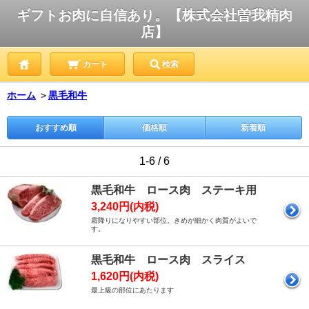
ギフトお肉に自信あり。【株式会社曽我精肉
店】
カート
検索
ホーム
＞
黒毛和牛
おすすめ順
価格順
新着順
1-6 / 6
黒毛和牛 ロース肉 ステーキ用
3,240円(内税)
霜降りになりやすい部位。きめが細かく肉質がよいで
す。
黒毛和牛 ロース肉 スライス
1,620円(内税)
最上級の部位にあたります