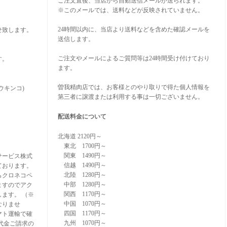
ご注文直後、当店から自動送信メールが送られます。
※このメールでは、送料などが反映されていません。
24時間以内に、当店より送料などを含めた確認メールを
せ致します。
送信します。
。
ご注文やメールによるご質問等は24時間受け付けており
す。
ます。
曽我精肉店では、お客様とのやり取りで得た個人情報を
ウキンコ)
第三者に譲渡または利用する事は一切ございません。
配送料金について
北海道 2120円～
東北 1700円～
関東 1490円～
サービス株式
信越 1490円～
ております。
北陸 1280円～
らクロネコペ
中部 1280円～
ますのでアク
関西 1170円～
ます。 （※
中国 1070円～
なりませ
四国 1170円～
マト運輸で確
九州 1070円～
代金ご請求の