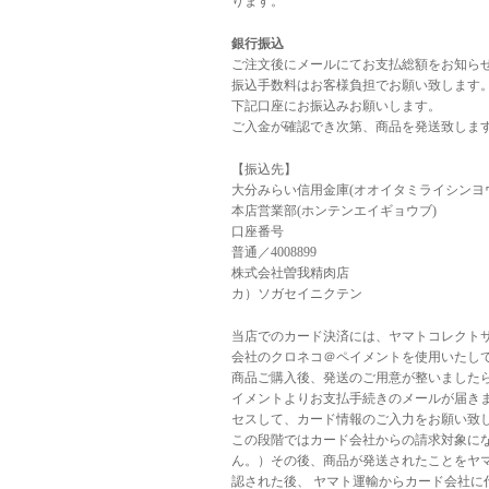
ります。
銀行振込
ご注文後にメールにてお支払総額をお知ら
振込手数料はお客様負担でお願い致します
下記口座にお振込みお願いします。
ご入金が確認でき次第、商品を発送致しま
【振込先】
大分みらい信用金庫(オオイタミライシンヨ
本店営業部(ホンテンエイギョウブ)
口座番号
普通／4008899
株式会社曽我精肉店
カ）ソガセイニクテン
当店でのカード決済には、ヤマトコレクト
会社のクロネコ＠ペイメントを使用いたし
商品ご購入後、発送のご用意が整いました
イメントよりお支払手続きのメールが届き
セスして、カード情報のご入力をお願い致し
この段階ではカード会社からの請求対象に
ん。）その後、商品が発送されたことをヤ
認された後、 ヤマト運輸からカード会社に