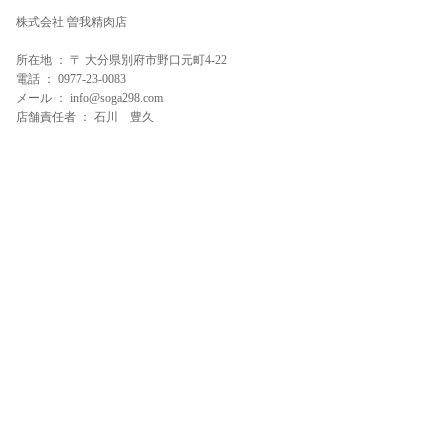
株式会社 曽我精肉店
所在地 ： 〒 大分県別府市野口元町4-22
電話 ： 0977-23-0083
メール ： info@soga298.com
店舗責任者 ： 石川 豊久