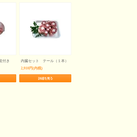
皮付き
内臓セット テール（１本）
2,910円(内税)