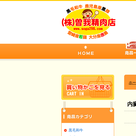
ホー
内
黒毛和牛