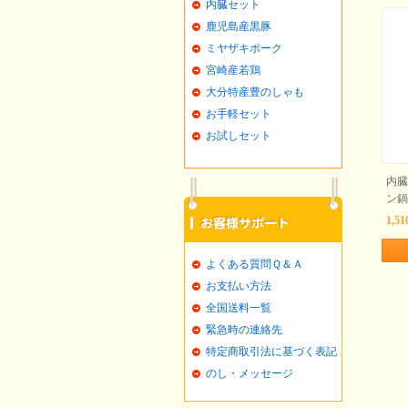
内臓セット
鹿児島産黒豚
ミヤザキポーク
宮崎産若鶏
大分特産豊のしゃも
お手軽セット
お試しセット
内臓
ン鍋
1,5
よくある質問Ｑ＆Ａ
お支払い方法
全国送料一覧
緊急時の連絡先
特定商取引法に基づく表記
のし・メッセージ