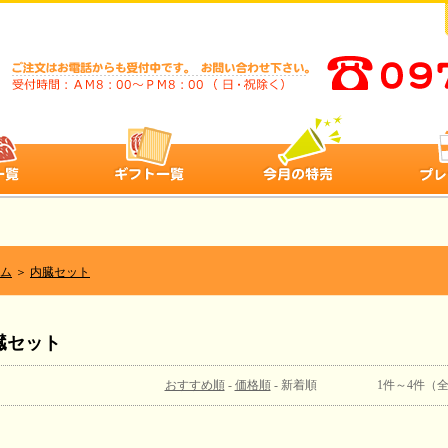
ム
＞
内臓セット
臓セット
おすすめ順
-
価格順
- 新着順 1件～4件（