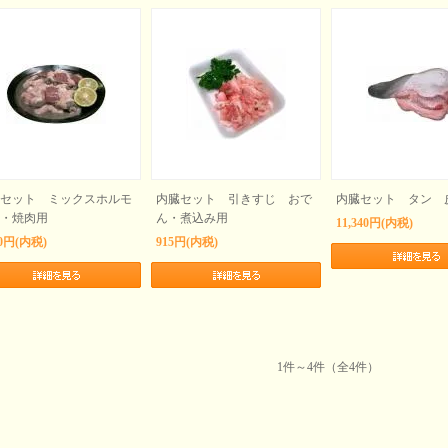
セット ミックスホルモ
内臓セット 引きすじ おで
内臓セット タン 
・焼肉用
ん・煮込み用
11,340円(内税)
10円(内税)
915円(内税)
1件～4件（全4件）