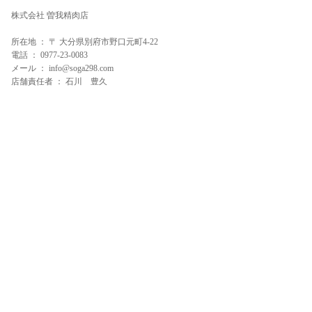
株式会社 曽我精肉店
所在地 ： 〒 大分県別府市野口元町4-22
電話 ： 0977-23-0083
メール ： info@soga298.com
店舗責任者 ： 石川 豊久