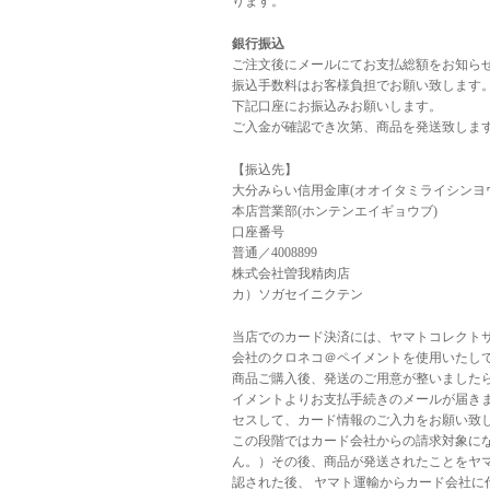
ります。
銀行振込
ご注文後にメールにてお支払総額をお知ら
振込手数料はお客様負担でお願い致します
下記口座にお振込みお願いします。
ご入金が確認でき次第、商品を発送致しま
【振込先】
大分みらい信用金庫(オオイタミライシンヨ
本店営業部(ホンテンエイギョウブ)
口座番号
普通／4008899
株式会社曽我精肉店
カ）ソガセイニクテン
当店でのカード決済には、ヤマトコレクト
会社のクロネコ＠ペイメントを使用いたし
商品ご購入後、発送のご用意が整いました
イメントよりお支払手続きのメールが届き
セスして、カード情報のご入力をお願い致し
この段階ではカード会社からの請求対象に
ん。）その後、商品が発送されたことをヤ
認された後、 ヤマト運輸からカード会社に