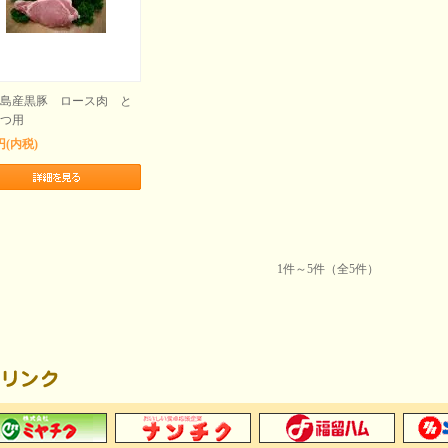
島産黒豚 ロース肉 と
つ用
円(内税)
1件～5件（全5件）