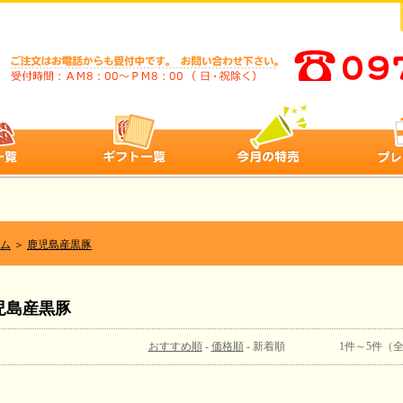
ム
＞
鹿児島産黒豚
児島産黒豚
おすすめ順
-
価格順
- 新着順 1件～5件（