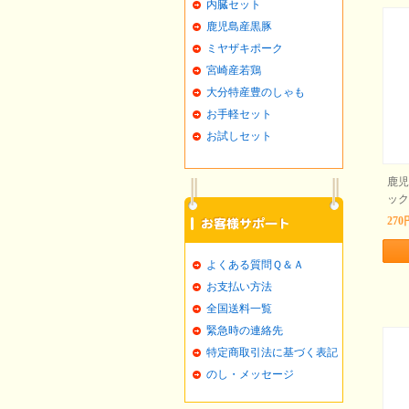
内臓セット
鹿児島産黒豚
ミヤザキポーク
宮崎産若鶏
大分特産豊のしゃも
お手軽セット
お試しセット
鹿児
ック
270
よくある質問Ｑ＆Ａ
お支払い方法
全国送料一覧
緊急時の連絡先
特定商取引法に基づく表記
のし・メッセージ