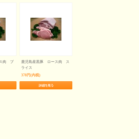
ス肉 ブ
鹿児島産黒豚 ロース肉 ス
ライス
378円(内税)