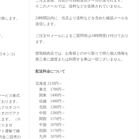
ご注文直後、当店から自動送信メールが送られます。
※このメールでは、送料などが反映されていません。
24時間以内に、当店より送料などを含めた確認メールを
せ致します。
送信します。
。
ご注文やメールによるご質問等は24時間受け付けており
す。
ます。
曽我精肉店では、お客様とのやり取りで得た個人情報を
ウキンコ)
第三者に譲渡または利用する事は一切ございません。
配送料金について
北海道 2120円～
東北 1700円～
関東 1490円～
サービス株式
信越 1490円～
ております。
北陸 1280円～
らクロネコペ
中部 1280円～
ますのでアク
関西 1170円～
ます。 （※
中国 1070円～
なりませ
四国 1170円～
マト運輸で確
九州 1070円～
代金ご請求の