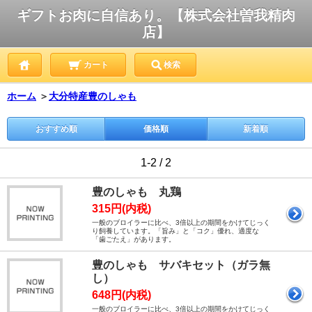
ギフトお肉に自信あり。【株式会社曽我精肉
店】
カート
検索
ホーム
＞
大分特産豊のしゃも
おすすめ順
価格順
新着順
1-2 / 2
豊のしゃも 丸鶏
315円(内税)
一般のブロイラーに比べ、3倍以上の期間をかけてじっく
り飼養しています。「旨み」と「コク」優れ、適度な
「歯ごたえ」があります。
豊のしゃも サバキセット（ガラ無
し）
648円(内税)
一般のブロイラーに比べ、3倍以上の期間をかけてじっく